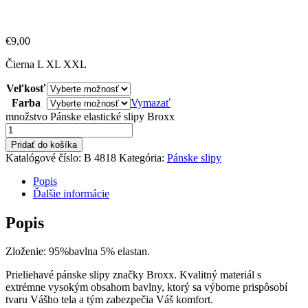
€
9,00
Čierna L XL XXL
Veľkosť
Farba
Vymazať
množstvo Pánske elastické slipy Broxx
Pridať do košíka
Katalógové číslo:
B 4818
Kategória:
Pánske slipy
Popis
Ďalšie informácie
Popis
Zloženie: 95%bavlna 5% elastan.
Prieliehavé pánske slipy značky Broxx. Kvalitný materiál s
extrémne vysokým obsahom bavlny, ktorý sa výborne prispôsobí
tvaru Vášho tela a tým zabezpečia Váš komfort.