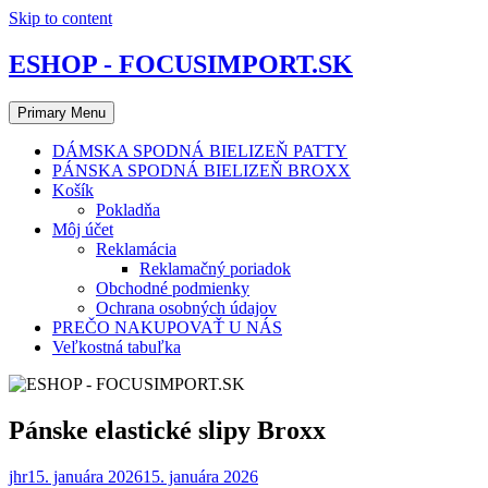
Skip to content
ESHOP - FOCUSIMPORT.SK
Primary Menu
DÁMSKA SPODNÁ BIELIZEŇ PATTY
PÁNSKA SPODNÁ BIELIZEŇ BROXX
Košík
Pokladňa
Môj účet
Reklamácia
Reklamačný poriadok
Obchodné podmienky
Ochrana osobných údajov
PREČO NAKUPOVAŤ U NÁS
Veľkostná tabuľka
Pánske elastické slipy Broxx
jhr
15. januára 2026
15. januára 2026