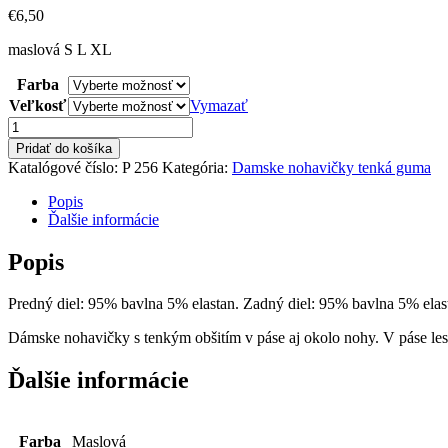
€
6,50
maslová S L XL
Farba
Veľkosť
Vymazať
množstvo
Dámske
Pridať do košíka
nohavičky
Katalógové číslo:
P 256
Kategória:
Damske nohavičky tenká guma
tenká
gumka
Popis
Ďalšie informácie
Popis
Predný diel: 95% bavlna 5% elastan. Zadný diel: 95% bavlna 5% elas
Dámske nohavičky s tenkým obšitím v páse aj okolo nohy. V páse les
Ďalšie informácie
Farba
Maslová