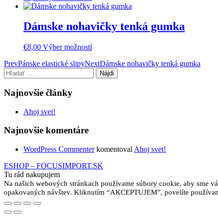
produkt
môžete
má
vybrať
viacero
Dámske nohavičky tenká gumka
na
variantov.
stránke
Možnosti
produktu.
Tento
€
8,00
Výber možností
si
produkt
môžete
Post
Prev
Pánske elastické slipy
Next
Dámske nohavičky tenká gumka
má
vybrať
Hľadať:
viacero
na
navigation
variantov.
stránke
Možnosti
Najnovšie články
produktu.
si
môžete
Ahoj svet!
vybrať
na
Najnovšie komentáre
stránke
produktu.
WordPress Commenter
komentoval
Ahoj svet!
ESHOP – FOCUSIMPORT.SK
Tu rád nakupujem
Na našich webových stránkach používame súbory cookie, aby sme vám 
opakovaných návštev. Kliknutím “AKCEPTUJEM”, povelíte používani