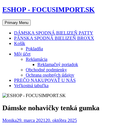
Skip
ESHOP - FOCUSIMPORT.SK
to
content
Primary Menu
DÁMSKA SPODNÁ BIELIZEŇ PATTY
PÁNSKA SPODNÁ BIELIZEŇ BROXX
Košík
Pokladňa
Môj účet
Reklamácia
Reklamačný poriadok
Obchodné podmienky
Ochrana osobných údajov
PREČO NAKUPOVAŤ U NÁS
Veľkostná tabuľka
Dámske nohavičky tenká gumka
Monika
29. marca 2021
20. októbra 2025