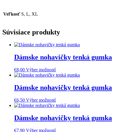
Veľkosť
S, L, XL
Súvisiace produkty
Dámske nohavičky tenká gumka
Tento
€
8,00
Výber možností
produkt
má
viacero
Dámske nohavičky tenká gumka
variantov.
Možnosti
Tento
€
6,50
Výber možností
si
produkt
môžete
má
vybrať
viacero
Dámske nohavičky tenká gumka
na
variantov.
stránke
Možnosti
produktu.
Tento
€
7,90
Výber možností
si